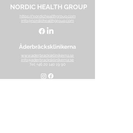
NORDIC HEALTH GROUP
https://nordichealthgroup.com
info@nordichealthgroup.com
Åderbråcksklinikerna
www.aderbracksklinikerna.se
info@aderbracksklinikerna.se
Tel: +46 20 140 19 90
Dansk Venecenter
https://venecenter.dk/
info@venecenter.dk
Tel:
+44 22 50 70
Vaatzorgkliniek